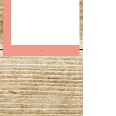
スーパーボウル前に知
2025年11月〜1
っておきたい｜バッ
出演予定・オスス
ド・バニーとサルサ、
ルサイベント＆出