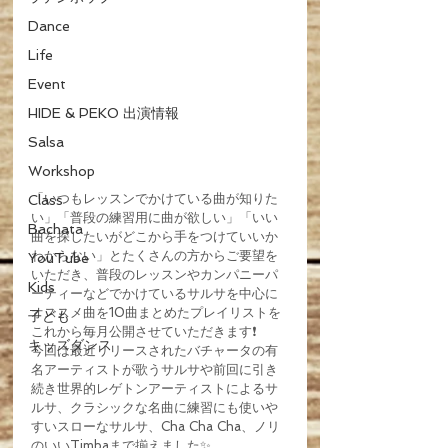
Dance
Life
Event
HIDE & PEKO 出演情報
Salsa
Workshop
「いつもレッスンでかけている曲が知りた
Class
い」「普段の練習用に曲が欲しい」「いい
Bachata
曲を探したいがどこから手をつけていいか
わからない」とたくさんの方からご要望を
YouTube
いただき、普段のレッスンやカンパニーパ
Kids
ーティーなどでかけているサルサを中心に
オススメ曲を10曲まとめたプレイリストを
子ども
これから毎月公開させていただきます❗️
キッズダンス
今回は最近リリースされたバチャータの有
名アーティストが歌うサルサや前回に引き
続き世界的レゲトンアーティストによるサ
ルサ、クラシックな名曲に練習にも使いや
すいスローなサルサ、Cha Cha Cha、ノリ
のいいTimbaまで揃えました✨