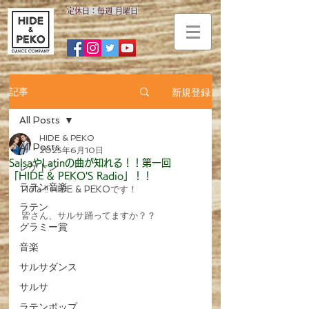
​定休日：毎週 月曜日
新規登録
記事
All Posts
HIDE & PEKO
All Posts
2025年6月10日
SalsaやLatinの曲が知れる！！第一回
レゲトン
「HIDE & PEKO'S Radio」！！
ラテン音楽
Hola !! HIDE & PEKOです！
ラテン
皆さん、サルサ踊ってますか？？
グラミー賞
音楽
サルサダンス
サルサ
ラテンポップ