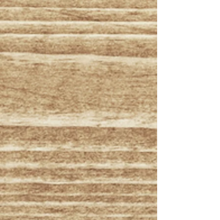
ラテン音楽の原点
報✨✨💃💃