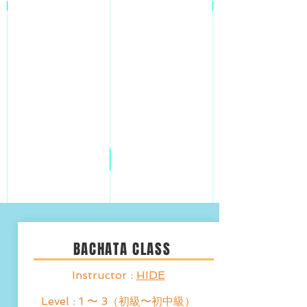
BACHATA CLASS
Instructor :
HIDE
Level : 1 〜 3（初級〜初中級）