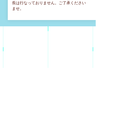
長は行なっておりません。ご了承ください
ませ。
PLACE
​ BUZZ 渋谷東口SQUARE
B studio