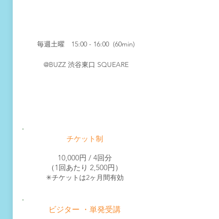
​日程・会場
毎週土曜 15:0
0 - 16:00 (60min)
@BUZZ
渋谷東口 SQUEARE
​料金
チケット制
10,000円 / 4回分
​（1回あたり 2,500円）
​✳︎チケットは2ヶ月間有効
ビジター ・単発受講