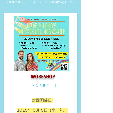
⭐️​単発で学べるワークショップ & 期間限定クラス⭐️
WORKSHOP
不定期開催！！​​
​次回開催日
2026年 5月 6日（水・祝）