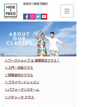
​定休日：毎週 月曜日
ABOUT
OUR
CLASSES
□ ワークショップ
＆ 期間限定クラス！
□
入門・初級クラス
□
経験者向けクラス
□ プライベート
レッスン
□ パフォーマンス
チーム
□ バチャータ クラス