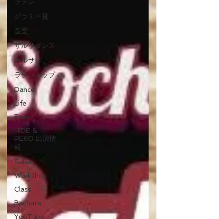
ラテン
グラミー賞
音楽
サルサダンス
サルサ
ラテンポップ
Dance
Life
Event
HIDE &
PEKO 出演情
報
Salsa
Workshop
Class
Bachata
YouTube