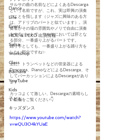
サルサの曲の名前などによくあるDescarga
Dance
という名前ですが、これ、実は即興の演奏
のことを指します（ジャズに興味のある方
Life
は、アドリブのパートと似ています）。演
Event
奏者がその場の雰囲気やノリで自由に演奏
をするパートで、サルサにおいては肝とな
HIDE & PEKO 出演情報
る部分、一番盛り上がるパートです。
Salsa
踊り手としても、一番盛り上がる踊り方を
したい部分ですね✨
Workshop
Class
主に、トランペットなどの管楽器による
Descarga、PianoなどによるDescarga、そ
Bachata
してパーカッションによるDescargaがあり
YouTube
ます！
Kids
カッコよくて激しい、Descargaの素晴らし
子ども
い動画をご覧ください👇
キッズダンス
https://www.youtube.com/watch?
v=wQU3O4kYUaE