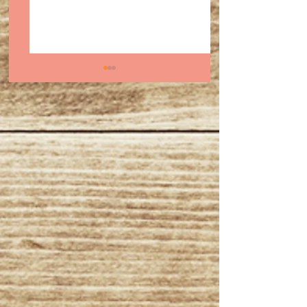
スーパーボウル前に知
2025年11月〜1
っておきたい｜バッ
出演予定・オスス
ド・バニーとサルサ、
ルサイベント＆出
ラテン音楽の原点
報✨✨💃💃