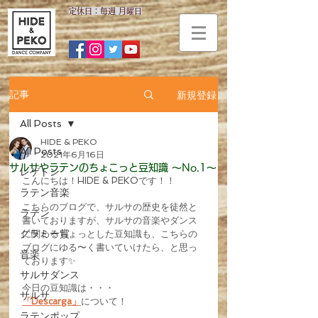
​定休日：毎週 月曜日
新規登録
記事
All Posts
HIDE & PEKO
All Posts
2021年6月16日
サルサやラテンのちょこっと豆知識 〜No.1〜
レゲトン
こんにちは！HIDE & PEKOです！！
ラテン音楽
こちらのブログで、サルサの歴史を徒然と
ラテン
書いておりますが、サルサの音楽やダンス
グラミー賞
に関わるちょっとした豆知識も、こちらの
ブログにゆる〜く書いていけたら、と思っ
音楽
ております✨
サルサダンス
今日の豆知識は・・・
サルサ
「Descarga」
について！
ラテンポップ