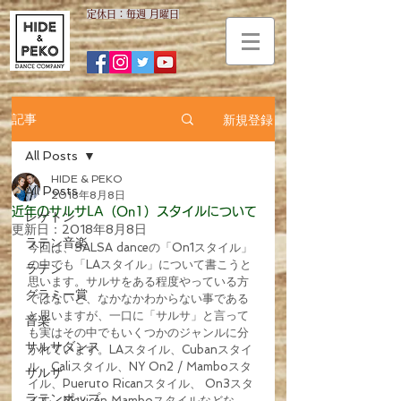
​定休日：毎週 月曜日
新規登録
記事
All Posts
HIDE & PEKO
All Posts
2018年8月8日
近年のサルサLA（On1）スタイルについて
レゲトン
更新日：
2018年8月8日
ラテン音楽
今回は、SALSA danceの「On1スタイル」
の中でも「LAスタイル」について書こうと
ラテン
思います。サルサをある程度やっている方
グラミー賞
ではないと、なかなかわからない事である
と思いますが、一口に「サルサ」と言って
音楽
も実はその中でもいくつかのジャンルに分
サルサダンス
かれています。LAスタイル、Cubanスタイ
ル、Caliスタイル、NY On2 / Mamboスタ
サルサ
イル、Pueruto Ricanスタイル、 On3スタ
ラテンポップ
イル、Mexican Mamboスタイルなどな