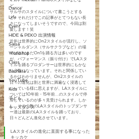
ど........。
Dance
サルサのスタイルについて書こうとする
Life
と、それだけでこの記事がとてつもない長
さになってしまいそうですので、今回は割
Event
愛します！笑
HIDE & PEKO 出演情報
近年は世界的にOn2スタイルが流行し、ソ
Salsa
ーシャルダンス（サルサクラブなど）の場
Workshop
ではまだまだOn1を踊る方は多いのです
が、パフォーマンス（振り付け）でLAスタ
Class
イルを踊るプロダンサーは世界的にもかな
り少数になっています。それと関係してい
Bachata
るかはわかりませんが、On2スタイルの
YouTube
日々の進化は割と世界に満遍なく浸透して
いっている様に思えますが、LAスタイルに
Kids
ついては10年前・15年前…のスタイルで停
子ども
滞しているのが多々見受けられます。しか
し、その少数のLAスタイルのトップダンサ
キッズダンス
ー達は最新のLAスタイルを踊っており、
日々どんどん進化させています。
LAスタイルの進化に直面する事になった
キッカケ