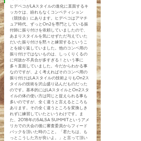
ヒデペコがLAスタイルの進化に直面するキ
ッカケは、紛れもなくコンペティション
（競技会）にあります。ヒデペコはアマチ
ュア時代、ずっとOn2を専門としている振
付師に振り付けを依頼していましたので、
あまりスタイルを気にせずただ与えていた
だいた振り付けを黙々と練習するというこ
とを繰り返していました。他のコンペ用の
振り付けではないものは、しっくりくるの
に何故か不具合が多すぎる！という事に
多々直面していました。今だからわかる事
なのですが、よく考えればそのコンペ用の
振り付けはLAスタイルの技術よりもOn2ス
タイルの技術を沢山盛り込んだものだった
のです。基本的にはLAスタイルとOn2スタ
イルの体の使い方は同じと捉えられる事も
多いのですが、全く違うと言えるところも
あります。その全く違うところを変換しき
れずに練習していたというわけです。ま
た、2018年のSALSA SUMMITというアメ
リカでの大会の後に審査委員からフィード
バックを頂いた時のこと。「君たちは、も
っとこうした方が良いよ。」と言って頂い