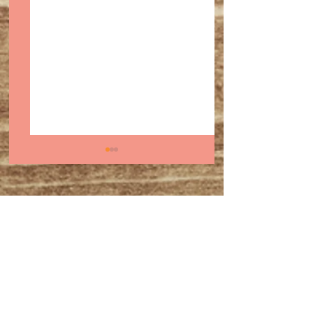
スーパーボウル前に知
2025年11月〜1
っておきたい｜バッ
出演予定・オスス
ド・バニーとサルサ、
ルサイベント＆出