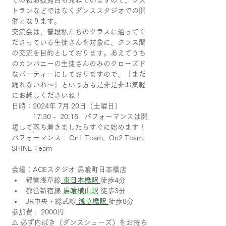
ての初お披露目も兼ねていますので、レス
トランなどではなくダンススタジオでの開
催となります。
交流会は、普段私たちのクラスに通ってく
ださっている生徒さんを対象に、クラス間
の交流を目的としております。あえてうち
のカンパニーの生徒さんのみのクローズド
なパーティーにしておりますので、「まだ
踊れないわ〜」という方も是非是非お気軽
にお越しくださいね！
日時：2024年 7月 20日（土曜日）　
　　　17:30 -  20:15   パフォーマンスは開
場して落ち着きましたらすぐに始めます！
パフォーマンス :  On1 Team,  On2 Team, 
SHINE Team
会場：ACEスタジオ 馬喰町日本橋店
都営浅草線
 東日本橋駅 
徒歩4分
都営新宿線
 馬喰横山駅 
徒歩3分
JR中央・総武線
 浅草橋駅 
徒歩8分
参加費 :  2000円
⚠️ 必ず内ばき（ダンスシューズ）をお持ち