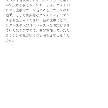
サルサを普段踊られないという方にも楽し
んで頂ける会となっております。ゲスト DJ
による素敵なラテン音楽🎵と、ラテンのお
酒🍸、そして情熱的なダンスパフォーマン
スをお楽しみください！会の途中にはラテ
ンダンスの入門ミニレッスンをお設けさせ
ていただきますので、是非参加していただ
きラテンの風が吹くひと時をお楽しみくだ
さい。