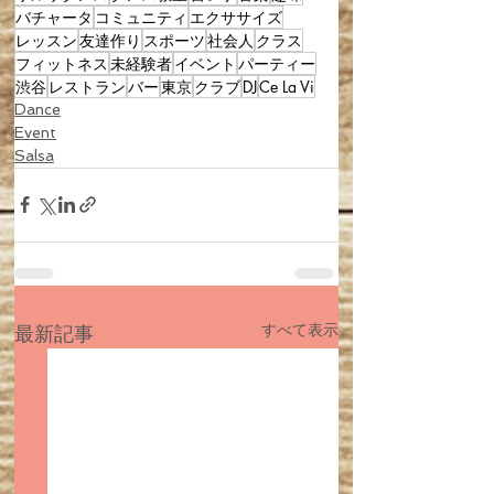
バチャータ
コミュニティ
エクササイズ
レッスン
友達作り
スポーツ
社会人
クラス
フィットネス
未経験者
イベント
パーティー
渋谷
レストラン
バー
東京
クラブ
DJ
Ce La Vi
Dance
Event
Salsa
すべて表示
最新記事