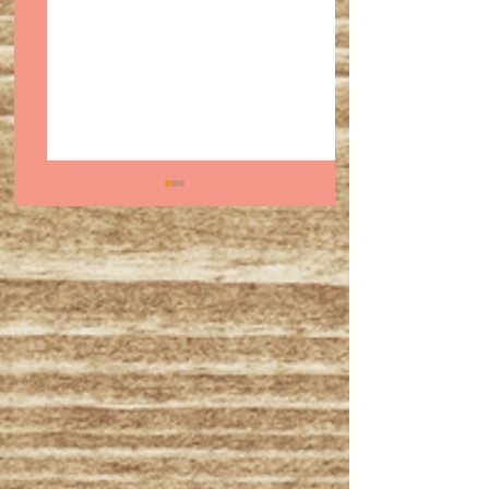
スーパーボウル前に知
2025年11月〜1
っておきたい｜バッ
出演予定・オスス
ド・バニーとサルサ、
ルサイベント＆出
ラテン音楽の原点
報✨✨💃💃