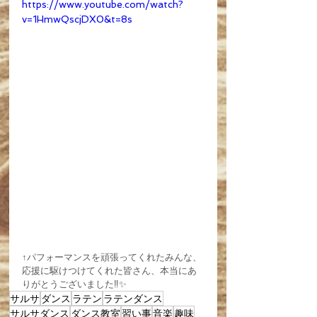
https://www.youtube.com/watch?
v=1HmwQscjDX0&t=8s
↑パフォーマンスを頑張ってくれたみんな、
応援に駆けつけてくれた皆さん、本当にあ
りがとうございました‼️✨
サルサ
ダンス
ラテン
ラテンダンス
サルサダンス
ダンス教室
習い事
音楽
趣味