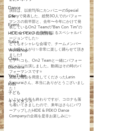
Dance
演目は、以前11/6にカンパニーのSpecial 
Life
Partyで発表した、総勢30人でのパフォー
マンスの前半部と、去年〜今年にかけて発
Event
表しているOn2 Teamの"Ban Con Tim"の
パフォーマンスの合作によるスペシャルバ
HIDE & PEKO 出演情報
ージョンでした✨
Salsa
とてもオシャレな会場で、チームメンバー
も大盛り上がり✨非常に楽しく踊らせて頂き
Workshop
ました❗️
Class
ヒデペコも、On2 Teamと一緒にパフォー
マンスに出演しました。動画はその時のパ
Bachata
フォーマンスです⭐️
YouTube
素敵な機会を用意してくださったLatin 
Samuraiさん、本当にありがとうございまし
Kids
た！
子ども
いよいよ今年も終わりですが、コロナも落
キッズダンス
ち着いてきましたので、来年はさらにパワ
ーアップしたHIDE & PEKO Dance 
Companyの企画を是非お楽しみに✨