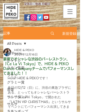
​定休日：毎週 月曜日
新規登録
記事
All Posts
HIDE & PEKO
All Posts
2021年12月16日
豪華でオシャレな渋谷のバーレストラン、
レゲトン
「Ce La Vi Tokyo」で、HIDE & PEKO
ラテン音楽
Dance Companyチームでパフォーマンスし
てきました！！
ラテン
Hola!! HIDE & PEKOです！
グラミー賞
先日の12/12（日）に、渋谷の東急プラザに
音楽
ある、とっってもオシャレなバーレストラ
サルサダンス
ン、「Ce La Vi Tokyo」で開かれた
『LATIN VIP CHRISTMAS』というサルサ
サルサ
イベントにてパフォーマンス出演してきま
ラテンポップ
した！！