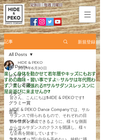
​定休日：毎週 月曜日
新規登録
記事
All Posts
HIDE & PEKO
All Posts
2021年6月30日
楽しく身体を動かせて若年層やキッズにもおす
レゲトン
すめの趣味・習い事ですよ✨サルサは年代問わ
ラテン音楽
ず、楽しく頑張れる❗️❗️サルサダンスレッスンに
是非遊びに来ませんか❓
ラテン
皆さん、こんにちは❗️HIDE & PEKOです❗️
グラミー賞
HIDE & PEKO Dance Companyでは、サル
音楽
サダンスで得られるもので、それぞれの目
サルサダンス
標や目的を達成できるように、様々な側面
からサルサダンスのクラスを開講し、様々
サルサ
な企画を開催しています✨
ラテンポップ
サルサは、より自分を高めたい、純粋に踊