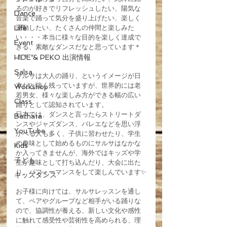
るのが好きでリフレッシュしたい、陽気な
Dance
音楽で踊って気分を盛り上げたい、楽しく
Life
運動したい、たくさんの仲間と楽しみた
い・・・本当に様々な目的を楽しく達成で
Event
きる、素敵なダンスだなと思っています＊
＾＾＊
HIDE & PEKO 出演情報
Salsa
サルサは大人の踊り、というイメージが日
本だと強く残っていますが、世界的には老
Workshop
若男女、様々な楽しみ方ができる幅の広い
Class
踊りとして認知されています。
日本では、ダンスと言ったらストリートダ
Bachata
ンスやジャズダンス、バレエなどを思い浮
YouTube
かべる人も多く、子供に習わせたり、学生
の趣味として始めるものにサルサはなかな
Kids
か入ってきませんが、海外ではキッズや学
子ども
生が趣味として打ち込んだり、大会に出た
り、パフォーマンスをして楽しんでいます✨
キッズダンス
お子様に向けては、サルサレッスンを通し
て、ペアやグループなど相手がいる踊りな
ので、協調性が養える、新しい文化や感性
に触れて感受性や芸術性を高められる、理