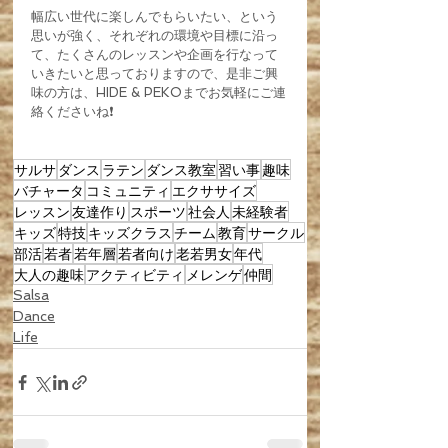
幅広い世代に楽しんでもらいたい、という
思いが強く、それぞれの環境や目標に沿っ
て、たくさんのレッスンや企画を行なって
いきたいと思っておりますので、是非ご興
味の方は、HIDE & PEKOまでお気軽にご連
絡くださいね❗️
サルサ
ダンス
ラテン
ダンス教室
習い事
趣味
バチャータ
コミュニティ
エクササイズ
レッスン
友達作り
スポーツ
社会人
未経験者
キッズ
特技
キッズクラス
チーム
教育
サークル
部活
若者
若年層
若者向け
老若男女
年代
大人の趣味
アクティビティ
メレンゲ
仲間
Salsa
Dance
Life