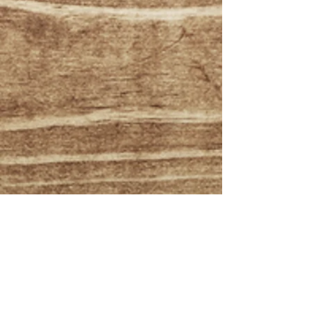
新しい趣味を始めたけ
HIDE & PEKOの
ればこれ！！サルサの
YouTubeチャン
初心者・未経験者レッ
本格始動！
スンがスタートしま
す！！