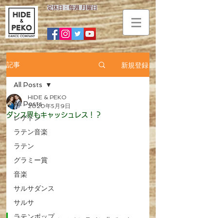
​定休日：毎週 月曜日
新規登録
記事
All Posts
HIDE & PEKO
All Posts
2020年5月9日
ダンス界もキャッシュレス！？
レゲトン
ラテン音楽
ラテン
グラミー賞
音楽
サルサダンス
サルサ
ラテンポップ