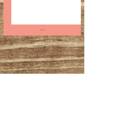
スーパーボウル前に知
2025年11月〜1
っておきたい｜バッ
出演予定・オスス
ド・バニーとサルサ、
ルサイベント＆出
ラテン音楽の原点
報✨✨💃💃