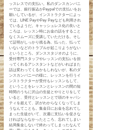
ッスレスでの支払い。私のダンスカンパニ
ーでは、銀行振込かPaypalでの支払いをお
願いしているが、インストラクターによっ
ては、LINE PayやPay Payなども利用され
ているようだ。キャッシュレス化の良いと
ころは、レッスン時にお金の話をすること
なくスムーズに受講していただける。そし
て証明がしっかり残る為、払った、払って
いないなどのトラブルが起こりようがない
というところ。ダンススタジオのように、
受付専門スタッフやレッスンの支払いを担
ってくれるアシスタントなどがいればまた
話は変わってくるかもしれないが、私のダ
ンスカンパニーの様に、レッスンを行うイ
ンストラクターが受付もレッスンもして、
ということをレッスンとレッスンの間の短
時間のうちに沢山の生徒とやりとりをして
いると、受付とレッスンとで頭のキャパシ
ティを超えて、訳がわからなくなってしま
うなんてことも。集金日にお金を忘れてし
まった生徒がいて、次週に支払いを促さな
ければならなかったところ、忘れてしまい
結局集金しないで終わってしまったなんて