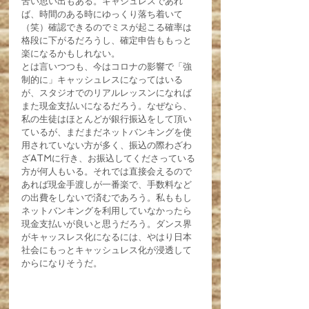
苦い思い出もある。キャシュレスであれ
ば、時間のある時にゆっくり落ち着いて
（笑）確認できるのでミスが起こる確率は
格段に下がるだろうし、確定申告ももっと
楽になるかもしれない。
とは言いつつも、今はコロナの影響で「強
制的に」キャッシュレスになってはいる
が、スタジオでのリアルレッスンになれば
また現金支払いになるだろう。なぜなら、
私の生徒はほとんどが銀行振込をして頂い
ているが、まだまだネットバンキングを使
用されていない方が多く、振込の際わざわ
ざATMに行き、お振込してくださっている
方が何人もいる。それでは直接会えるので
あれば現金手渡しが一番楽で、手数料など
の出費をしないで済むであろう。私ももし
ネットバンキングを利用していなかったら
現金支払いが良いと思うだろう。ダンス界
がキャッスレス化になるには、やはり日本
社会にもっとキャッシュレス化が浸透して
からになりそうだ。