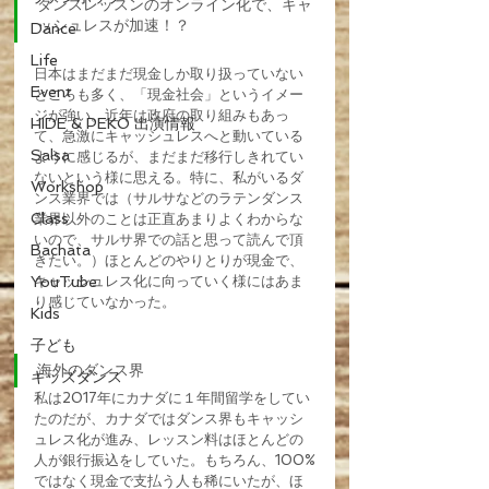
ダンスレッスンのオンライン化で、キャ
ッシュレスが加速！？
Dance
Life
日本はまだまだ現金しか取り扱っていない
Event
ところも多く、「現金社会」というイメー
ジが強い。近年は政府の取り組みもあっ
HIDE & PEKO 出演情報
て、急激にキャッシュレスへと動いている
Salsa
ように感じるが、まだまだ移行しきれてい
ないという様に思える。特に、私がいるダ
Workshop
ンス業界では（サルサなどのラテンダンス
Class
業界以外のことは正直あまりよくわからな
いので、サルサ界での話と思って読んで頂
Bachata
きたい。）ほとんどのやりとりが現金で、
YouTube
キャッシュレス化に向っていく様にはあま
り感じていなかった。
Kids
子ども
海外のダンス界
キッズダンス
私は2017年にカナダに１年間留学をしてい
たのだが、カナダではダンス界もキャッシ
ュレス化が進み、レッスン料はほとんどの
人が銀行振込をしていた。もちろん、100%
ではなく現金で支払う人も稀にいたが、ほ