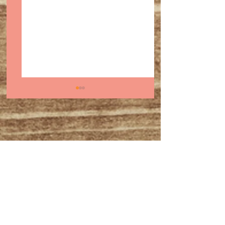
スーパーボウル前に知
2025年11月〜1
っておきたい｜バッ
出演予定・オスス
ド・バニーとサルサ、
ルサイベント＆出
ラテン音楽の原点
報✨✨💃💃