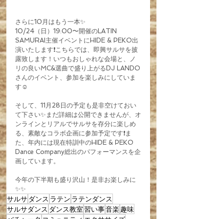
さらに10月はもう一本✨
10/24（日）19:00〜開催のLATIN 
SAMURAI主催イベントにHIDE & PEKO出
演いたします❗️こちらでは、即興サルサを披
露致します！いつもおしゃれな会場と、ノ
リの良いMC&選曲で盛り上がるDJ LANDO
さんのイベント、参加を楽しみにしていま
す☺️
そして、11月28日の予定も是非空けておい
て下さい✨まだ詳細は公開できませんが、オ
ンラインとリアルでサルサを存分に楽しめ
る、素敵なコラボ企画に参加予定です❗️ま
た、年内には現在特訓中のHIDE & PEKO 
Dance Company総出のパフォーマンスを企
画しています。
今年の下半期も盛り沢山！是非お楽しみに
✨✨
サルサ
ダンス
ラテン
ラテンダンス
サルサダンス
ダンス教室
習い事
音楽
趣味