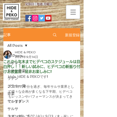
​定休日：毎週 月曜日
新規登録
記事
All Posts
HIDE & PEKO
All Posts
2021年9月14日
これから年末までヒデペコのスケジュールは目
レゲトン
白押し！！新しい試みに、ヒデペコの新振り付
ラテン音楽
けお披露目✨是非お楽しみに❗️
Hola, HIDE & PEKOです❗️
ラテン
グラミー賞
2021年の半分を過ぎ、毎年サルサ業界とし
て様々な企画が多くなる下半期、ヒデペコ
音楽
もレッスンやパフォーマンスが決まってき
サルサダンス
ています✨
サルサ
ラテンポップ
まずは9月。9/17 (金)と9/23（木・祝）に