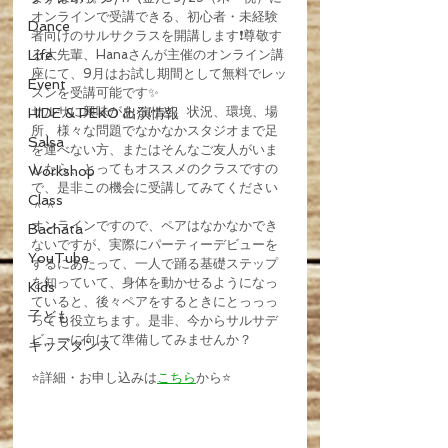
オンラインで受講できる、初心者・未経験
Dance
者向けのサルサクラスを開講します❗️尊敬す
Life
る大先輩、Hanaさんが主催のオンライン講
座にて、9月はお試し期間として無料でレッ
Event
スンを受講可能です✨
サルサに興味があるけど、状況、環境、場
HIDE & PEKO 出演情報
所、様々な問題でなかなかスタジオまで足
Salsa
を運べない方、またはそんなご友人がいま
したら、とってもオススメのクラスですの
Workshop
で、是非この機会に受講してみてください
Class
＾＾
オンラインですので、ペアはなかなかでき
Bachata
ないですが、実際にパーティーデビューを
YouTube
するにあたって、一人で踊る基礎ステップ
を知っていて、身体を動かせるようになっ
Kids
ていると、後々ペアをするときにとっっっ
子ども
っても役立ちます。是非、今からサルサデ
ビューに向けて準備してみませんか？
キッズダンス
⭐️詳細・お申し込みは
こちら
から⭐️