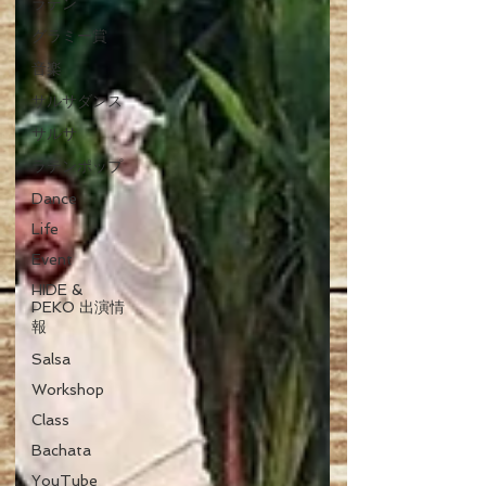
ラテン
グラミー賞
音楽
サルサダンス
サルサ
ラテンポップ
Dance
Life
Event
HIDE &
PEKO 出演情
報
Salsa
Workshop
Class
Bachata
YouTube